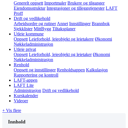
Generelt oppsett
Importmaler
Brukere og tilganger
Eiendomsstruktur
Integrasjoner og tilleggstjenester
LAFT
Proff
Drift og vedlikehold
Arbeidsordre og rutiner
Annet
Innstillinger
Brannbok
Sjekklister
MittBygg
Tiltaksplaner
Utleie kommune
Oppsett
Leieforhold, leieobjekt og leietakere
Økonomi
Nøkkeladministrasjon
Utleie privat
Oppsett
Leieforhold, leieobjekt og leietaker
Økonomi
Nøkkeladministrasjon
Renhold
Oppsett og innstillinger
Renholdsappen
Kalkulasjon
Rapportering og kontroll
LAFT-appen
LAFT Lite
Administrasjon
Drift og vedlikehold
Kurskalender
Videoer
+ Vis flere
Innhold