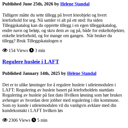
Published June 25th, 2026 by
Helene Standal
Tidligere måtte du sette tillegg på hvert leieobjekt og hvert
leieforhold for seg. Nå samler vi alt på ett sted: fra siden
Tilleggskatalog kan du opprette tillegg i en egen tilleggskatalog,
endre navn og beløp, og skru dem av og på, både for enkeltobjekter,
enkelte leieforhold, og for mange om gangen. Når bruker du
tillegg? Bruk Tilleggskatalogen n
154 Views
3 min
Regulere husleie i LAFT
Published January 14th, 2025 by
Helene Standal
Det er to ulike løsninger for å regulere husleie i utleiemodulen i
LAFT: Regulering av husleie basert på leieforholdets startdato
Regulering av husleie på fast dato Hvilken løsning som bør brukes
avhenger av hvordan dere jobber med regulering i din kommune.
Som ny kunde i utleiemodulen vil du vanligvis avklare med din
kundekontakt i LAFT hvilken løs
2306 Views
5 min