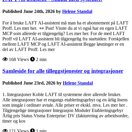
Published June 24th, 2026 by
Helene Standal
For å bruke LAFT AI-assistent må man ha et abonnement på LAFT
Proff. Les mer her. 👀 Psst! Visste du at vi også har en egen LAFT
MCP som allerede er tilgjengelig? Les mer her. For de med LAFT
Proff vil LAFT AI-assistent bli tilgjengelig fra startsiden: Forskjellen
mellom LAFT MCP og LAFT AI-assistent Begge løsninger er en
del av LAFT Proff. Les mer
168 Views
2 min
Samleside for alle tilleggstjenester og integrasjoner
Published June 23rd, 2026 by
Helene Standal
1. Integrasjoner Koble LAFT til systemene dere allerede bruker.
Alle integrasjoner har et engangs etableringsgebyr og en årlig lisens
som inngår i ordinær avtale. Alle priser er ekskl. mva. Les mer her .
Tilgjengelige integrasjoner Integrasjon Moduler Etableringsgebyr
Årlig pris Status Visma Enterprise: DV (fakturering av arbeidsordre,
timer og kos
121 Views
1 min