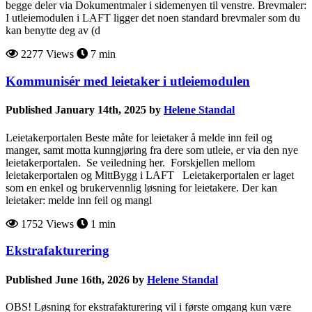
begge deler via Dokumentmaler i sidemenyen til venstre. Brevmaler:
I utleiemodulen i LAFT ligger det noen standard brevmaler som du
kan benytte deg av (d
2277 Views
7 min
Kommunisér med leietaker i utleiemodulen
Published January 14th, 2025 by
Helene Standal
Leietakerportalen Beste måte for leietaker å melde inn feil og
manger, samt motta kunngjøring fra dere som utleie, er via den nye
leietakerportalen. Se veiledning her. Forskjellen mellom
leietakerportalen og MittBygg i LAFT Leietakerportalen er laget
som en enkel og brukervennlig løsning for leietakere. Der kan
leietaker: melde inn feil og mangl
1752 Views
1 min
Ekstrafakturering
Published June 16th, 2026 by
Helene Standal
OBS! Løsning for ekstrafakturering vil i første omgang kun være