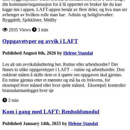
din kommune/organisasjon for å få opprettet en bruker før du kan
logge inn i appen. LAFT-appen består av flere deler, og hva man ser
avhenger av hvilken rolle man har: Admin og boligforvalter:
Byggdrift, Sjekklister, MittBy
2935 Views
3 min
Oppgavetyper og avvik i LAFT
Published August 6th, 2026 by
Helene Standal
Les alt om avvikshåndtering her. Rutine eller arbeidsordre? Det
finnes to ulike oppgavetyper i LAFT – rutine og arbeidsordre. Den
enkleste måten å skille dem er å spørre om oppgaven skal gjentas.
En rutine gjentas etter et mønster og må ha en frekvens, for
eksempel hver måned eller hver sjette måned. Eksempel: kontroller
brannalarmanlegget hver sje
2 min
Kom i gang med LAFT: Renholdsmodul
Published January 14th, 2025 by
Helene Standal