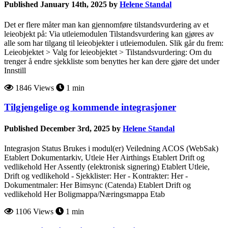
Published January 14th, 2025 by
Helene Standal
Det er flere måter man kan gjennomføre tilstandsvurdering av et
leieobjekt på: Via utleiemodulen Tilstandsvurdering kan gjøres av
alle som har tilgang til leieobjekter i utleiemodulen. Slik går du frem:
Leieobjektet > Valg for leieobjektet > Tilstandsvurdering: Om du
trenger å endre sjekkliste som benyttes her kan dere gjøre det under
Innstill
1846 Views
1 min
Tilgjengelige og kommende integrasjoner
Published December 3rd, 2025 by
Helene Standal
Integrasjon Status Brukes i modul(er) Veiledning ACOS (WebSak)
Etablert Dokumentarkiv, Utleie Her Airthings Etablert Drift og
vedlikehold Her Assently (elektronisk signering) Etablert Utleie,
Drift og vedlikehold - Sjekklister: Her - Kontrakter: Her -
Dokumentmaler: Her Bimsync (Catenda) Etablert Drift og
vedlikehold Her Boligmappa/Næringsmappa Etab
1106 Views
1 min