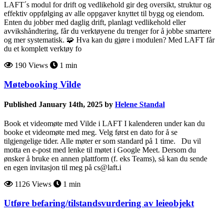
LAFT´s modul for drift og vedlikehold gir deg oversikt, struktur og
effektiv oppfølging av alle oppgaver knyttet til bygg og eiendom.
Enten du jobber med daglig drift, planlagt vedlikehold eller
avvikshåndtering, får du verktøyene du trenger for å jobbe smartere
og mer systematisk. 🧩 Hva kan du gjøre i modulen? Med LAFT får
du et komplett verktøy fo
190 Views
1 min
Møtebooking Vilde
Published January 14th, 2025 by
Helene Standal
Book et videomøte med Vilde i LAFT I kalenderen under kan du
booke et videomøte med meg. Velg først en dato for å se
tilgjengelige tider. Alle møter er som standard på 1 time. Du vil
motta en e-post med lenke til møtet i Google Meet. Dersom du
ønsker å bruke en annen plattform (f. eks Teams), så kan du sende
en egen invitasjon til meg på cs@laft.i
1126 Views
1 min
Utføre befaring/tilstandsvurdering av leieobjekt