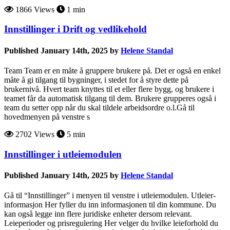
1866 Views
1 min
Innstillinger i Drift og vedlikehold
Published January 14th, 2025 by
Helene Standal
Team Team er en måte å gruppere brukere på. Det er også en enkel
måte å gi tilgang til bygninger, i stedet for å styre dette på
brukernivå. Hvert team knyttes til et eller flere bygg, og brukere i
teamet får da automatisk tilgang til dem. Brukere grupperes også i
team du setter opp når du skal tildele arbeidsordre o.l.Gå til
hovedmenyen på venstre s
2702 Views
5 min
Innstillinger i utleiemodulen
Published January 14th, 2025 by
Helene Standal
Gå til “Innstillinger” i menyen til venstre i utleiemodulen. Utleier-
informasjon Her fyller du inn informasjonen til din kommune. Du
kan også legge inn flere juridiske enheter dersom relevant.
Leieperioder og prisregulering Her velger du hvilke leieforhold du