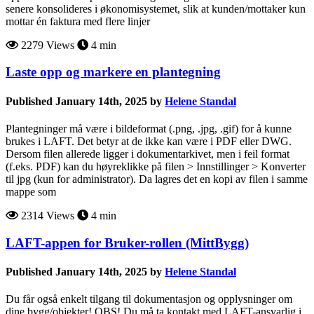
senere konsolideres i økonomisystemet, slik at kunden/mottaker kun
mottar én faktura med flere linjer
2279 Views
4 min
Laste opp og markere en plantegning
Published January 14th, 2025 by
Helene Standal
Plantegninger må være i bildeformat (.png, .jpg, .gif) for å kunne
brukes i LAFT. Det betyr at de ikke kan være i PDF eller DWG.
Dersom filen allerede ligger i dokumentarkivet, men i feil format
(f.eks. PDF) kan du høyreklikke på filen > Innstillinger > Konverter
til jpg (kun for administrator). Da lagres det en kopi av filen i samme
mappe som
2314 Views
4 min
LAFT-appen for Bruker-rollen (MittBygg)
Published January 14th, 2025 by
Helene Standal
Du får også enkelt tilgang til dokumentasjon og opplysninger om
dine bygg/objekter! OBS! Du må ta kontakt med LAFT-ansvarlig i