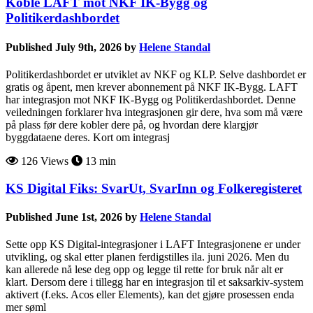
Koble LAFT mot NKF IK-Bygg og
Politikerdashbordet
Published July 9th, 2026 by
Helene Standal
Politikerdashbordet er utviklet av NKF og KLP. Selve dashbordet er
gratis og åpent, men krever abonnement på NKF IK-Bygg. LAFT
har integrasjon mot NKF IK-Bygg og Politikerdashbordet. Denne
veiledningen forklarer hva integrasjonen gir dere, hva som må være
på plass før dere kobler dere på, og hvordan dere klargjør
byggdataene deres. Kort om integrasj
126 Views
13 min
KS Digital Fiks: SvarUt, SvarInn og Folkeregisteret
Published June 1st, 2026 by
Helene Standal
Sette opp KS Digital-integrasjoner i LAFT Integrasjonene er under
utvikling, og skal etter planen ferdigstilles ila. juni 2026. Men du
kan allerede nå lese deg opp og legge til rette for bruk når alt er
klart. Dersom dere i tillegg har en integrasjon til et saksarkiv-system
aktivert (f.eks. Acos eller Elements), kan det gjøre prosessen enda
mer søml