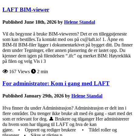
LAFT BIM-viewer
Published June 18th, 2026 by
Helene Standal
Vil du begynne å bruke BIM-vieweren? Det er en tilleggstjeneste
som kan bestilles.Ta kontakt med oss på cs@laft.io! 1. Åpne en
BIM-fil BIM-filer ligger i dokumentarkivet på bygget ditt. Du finner
dem under Tegninger, eller annen plassering de er lastet opp. Du
kjenner dem igjen på filendelsen “.ifc” og merket BIM: Høyreklikk
på filen og velg Vis i 3
167 Views
2 min
For administrator: Kom i gang med LAFT
Published January 29th, 2026 by
Helene Standal
Hva finner du under Administrasjon? Administrasjon er delt inn i
flere områder. Du trenger ikke bruke alt med én gang - start med det
som er relevant for deg. 👤 Brukere og tilganger Her administrerer
du hvem som har tilgang til LAFT og hva de kan
gjøre. • Opprett og rediger brukere • Tildel roller og
tilganger • Sikre at riktige p