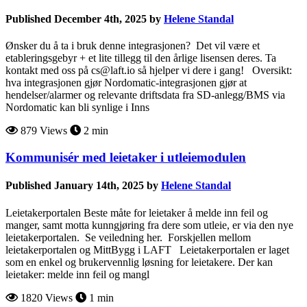
Published December 4th, 2025 by
Helene Standal
Ønsker du å ta i bruk denne integrasjonen? Det vil være et
etableringsgebyr + et lite tillegg til den årlige lisensen deres. Ta
kontakt med oss på cs@laft.io så hjelper vi dere i gang! Oversikt:
hva integrasjonen gjør Nordomatic-integrasjonen gjør at
hendelser/alarmer og relevante driftsdata fra SD-anlegg/BMS via
Nordomatic kan bli synlige i Inns
879 Views
2 min
Kommunisér med leietaker i utleiemodulen
Published January 14th, 2025 by
Helene Standal
Leietakerportalen Beste måte for leietaker å melde inn feil og
manger, samt motta kunngjøring fra dere som utleie, er via den nye
leietakerportalen. Se veiledning her. Forskjellen mellom
leietakerportalen og MittBygg i LAFT Leietakerportalen er laget
som en enkel og brukervennlig løsning for leietakere. Der kan
leietaker: melde inn feil og mangl
1820 Views
1 min