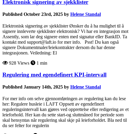
Elektronisk signering av sjekklister
Published October 23rd, 2025 by
Helene Standal
Elektronisk signering av sjekklister Ønsker du å ha mulighet til å
signere innleverte sjekklister elektronisk? Vi har en integrasjon mot
Assently, som lar deg signere enten med signatur eller BankID. Ta
kontakt med support@laft.io for mer info. Psst! Du kan også
signere Dokumentmaler/leiekontrakter dersom du har denne
integrasjonen. Veiledning: El
928 Views
1 min
Regulering med egendefinert KPI-intervall
Published January 14th, 2025 by
Helene Standal
For mer info om selve gjennomføringen av regulering kan du lese
her: Regulere husleie i LAFT Oppsett av egendefinert
reguleringsintervall kan gjøres ved opprettelse eller redigering av et
leieforhold. Her kan du sette start-og sluttmåned for periode som
skal hensyntas når regulering skal skje på leieforholdet. Bla ned til
du ser felter for regulerin