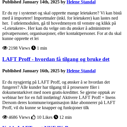
Published January 14th, 2025 by
Helene Standal
Er du ny i systemet og skal opprette mange leietakere? Vi kan bistå
med å importere! Importmaler (inkl. for leietakere) kan lastes ned
her. I utleiemodulen, gå til hovedmenyen til venstre og klikk på
«Leietakere». Her kan du velge om du ønsker å administrere
privatpersoner, organisasjoner, eller kontaktpersoner. For at du skal
kunne opprette et lei
2198 Views
1 min
LAFT Proff - hvordan få tilgang og bruke det
Published January 16th, 2025 by
Helene Standal
Er du nysgjerrig på LAFT Proff, og ønsker å se hvordan det
fungerer? Alle kunder har tilgang til å prosessere filer i
dokumentarkivet med noen gratis-kreditter. Se gjerne opptak av
webinar her for en full innføring! Aktivere LAFT Proff + lisens
Dersom deres kommune/organisasjon ikke abonnerer på LAFT
Proff, vil du kunne se knapper og funksjoner tilk
4686 Views
10 Likes
12 min