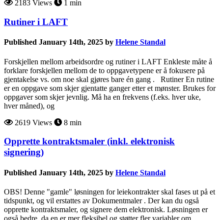
2183 Views
1 min
Rutiner i LAFT
Published January 14th, 2025 by
Helene Standal
Forskjellen mellom arbeidsordre og rutiner i LAFT Enkleste måte å
forklare forskjellen mellom de to oppgavetypene er å fokusere på
gjentakelse vs. om noe skal gjøres bare én gang . Rutiner En rutine
er en oppgave som skjer gjentatte ganger etter et mønster. Brukes for
oppgaver som skjer jevnlig. Må ha en frekvens (f.eks. hver uke,
hver måned), og
2619 Views
8 min
Opprette kontraktsmaler (inkl. elektronisk
signering)
Published January 14th, 2025 by
Helene Standal
OBS! Denne "gamle" løsningen for leiekontrakter skal fases ut på et
tidspunkt, og vil erstattes av Dokumentmaler . Der kan du også
opprette kontraktsmaler, og signere dem elektronisk. Løsningen er
også bedre, da en er mer fleksibel og støtter fler variabler om