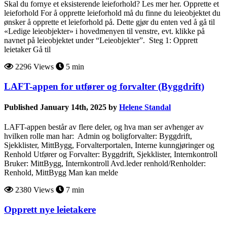
Skal du fornye et eksisterende leieforhold? Les mer her. Opprette et
leieforhold For å opprette leieforhold må du finne du leieobjektet du
ønsker å opprette et leieforhold på. Dette gjør du enten ved å gå til
«Ledige leieobjekter» i hovedmenyen til venstre, evt. klikke på
navnet på leieobjektet under “Leieobjekter”. Steg 1: Opprett
leietaker Gå til
2296 Views
5 min
LAFT-appen for utfører og forvalter (Byggdrift)
Published January 14th, 2025 by
Helene Standal
LAFT-appen består av flere deler, og hva man ser avhenger av
hvilken rolle man har: Admin og boligforvalter: Byggdrift,
Sjekklister, MittBygg, Forvalterportalen, Interne kunngjøringer og
Renhold Utfører og Forvalter: Byggdrift, Sjekklister, Internkontroll
Bruker: MittBygg, Internkontroll Avd.leder renhold/Renholder:
Renhold, MittBygg Man kan melde
2380 Views
7 min
Opprett nye leietakere