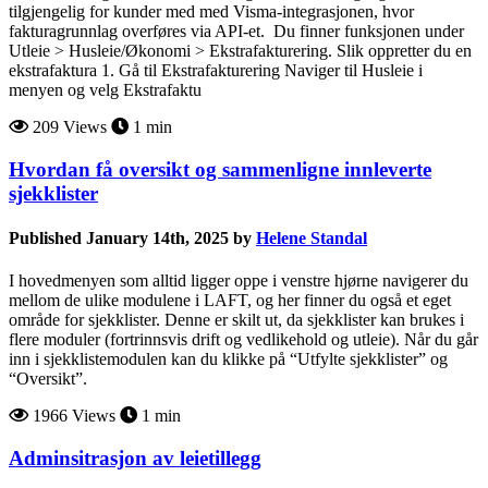
tilgjengelig for kunder med med Visma-integrasjonen, hvor
fakturagrunnlag overføres via API-et. Du finner funksjonen under
Utleie > Husleie/Økonomi > Ekstrafakturering. Slik oppretter du en
ekstrafaktura 1. Gå til Ekstrafakturering Naviger til Husleie i
menyen og velg Ekstrafaktu
209 Views
1 min
Hvordan få oversikt og sammenligne innleverte
sjekklister
Published January 14th, 2025 by
Helene Standal
I hovedmenyen som alltid ligger oppe i venstre hjørne navigerer du
mellom de ulike modulene i LAFT, og her finner du også et eget
område for sjekklister. Denne er skilt ut, da sjekklister kan brukes i
flere moduler (fortrinnsvis drift og vedlikehold og utleie). Når du går
inn i sjekklistemodulen kan du klikke på “Utfylte sjekklister” og
“Oversikt”.
1966 Views
1 min
Adminsitrasjon av leietillegg