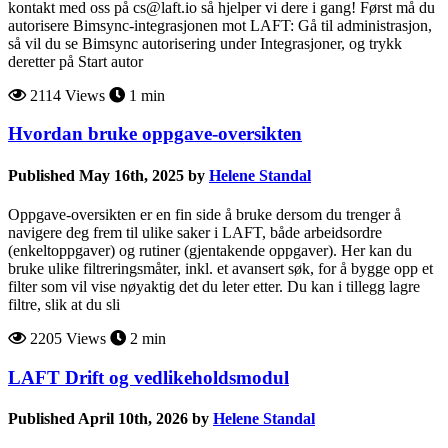
kontakt med oss på cs@laft.io så hjelper vi dere i gang! Først må du
autorisere Bimsync-integrasjonen mot LAFT: Gå til administrasjon,
så vil du se Bimsync autorisering under Integrasjoner, og trykk
deretter på Start autor
2114 Views
1 min
Hvordan bruke oppgave-oversikten
Published May 16th, 2025 by
Helene Standal
Oppgave-oversikten er en fin side å bruke dersom du trenger å
navigere deg frem til ulike saker i LAFT, både arbeidsordre
(enkeltoppgaver) og rutiner (gjentakende oppgaver). Her kan du
bruke ulike filtreringsmåter, inkl. et avansert søk, for å bygge opp et
filter som vil vise nøyaktig det du leter etter. Du kan i tillegg lagre
filtre, slik at du sli
2205 Views
2 min
LAFT Drift og vedlikeholdsmodul
Published April 10th, 2026 by
Helene Standal