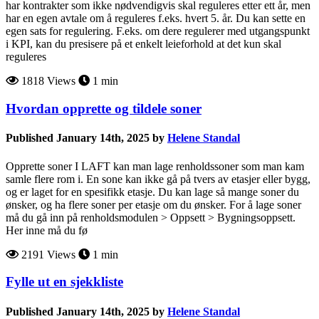
har kontrakter som ikke nødvendigvis skal reguleres etter ett år, men
har en egen avtale om å reguleres f.eks. hvert 5. år. Du kan sette en
egen sats for regulering. F.eks. om dere regulerer med utgangspunkt
i KPI, kan du presisere på et enkelt leieforhold at det kun skal
reguleres
1818 Views
1 min
Hvordan opprette og tildele soner
Published January 14th, 2025 by
Helene Standal
Opprette soner I LAFT kan man lage renholdssoner som man kam
samle flere rom i. En sone kan ikke gå på tvers av etasjer eller bygg,
og er laget for en spesifikk etasje. Du kan lage så mange soner du
ønsker, og ha flere soner per etasje om du ønsker. For å lage soner
må du gå inn på renholdsmodulen > Oppsett > Bygningsoppsett.
Her inne må du fø
2191 Views
1 min
Fylle ut en sjekkliste
Published January 14th, 2025 by
Helene Standal