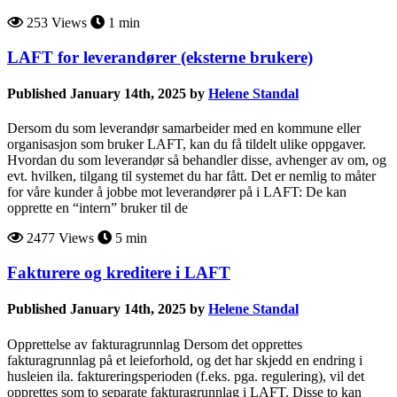
253 Views
1 min
LAFT for leverandører (eksterne brukere)
Published January 14th, 2025 by
Helene Standal
Dersom du som leverandør samarbeider med en kommune eller
organisasjon som bruker LAFT, kan du få tildelt ulike oppgaver.
Hvordan du som leverandør så behandler disse, avhenger av om, og
evt. hvilken, tilgang til systemet du har fått. Det er nemlig to måter
for våre kunder å jobbe mot leverandører på i LAFT: De kan
opprette en “intern” bruker til de
2477 Views
5 min
Fakturere og kreditere i LAFT
Published January 14th, 2025 by
Helene Standal
Opprettelse av fakturagrunnlag Dersom det opprettes
fakturagrunnlag på et leieforhold, og det har skjedd en endring i
husleien ila. faktureringsperioden (f.eks. pga. regulering), vil det
opprettes som to separate fakturagrunnlag i LAFT. Disse to kan