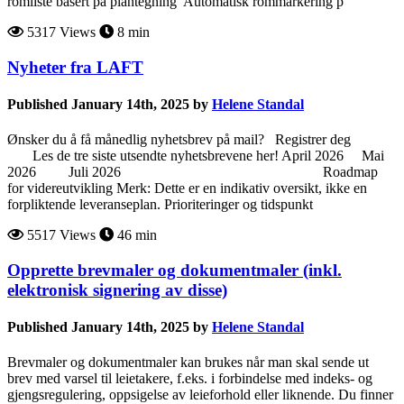
romliste basert på plantegning Automatisk rommarkering p
5317 Views
8 min
Nyheter fra LAFT
Published January 14th, 2025 by
Helene Standal
Ønsker du å få månedlig nyhetsbrev på mail? Registrer deg
Les de tre siste utsendte nyhetsbrevene her! April 2026 Mai
2026 Juli 2026 Roadmap
for videreutvikling Merk: Dette er en indikativ oversikt, ikke en
forpliktende leveranseplan. Prioriteringer og tidspunkt
5517 Views
46 min
Opprette brevmaler og dokumentmaler (inkl.
elektronisk signering av disse)
Published January 14th, 2025 by
Helene Standal
Brevmaler og dokumentmaler kan brukes når man skal sende ut
brev med varsel til leietakere, f.eks. i forbindelse med indeks- og
gjengsregulering, oppsigelse av leieforhold eller liknende. Du finner