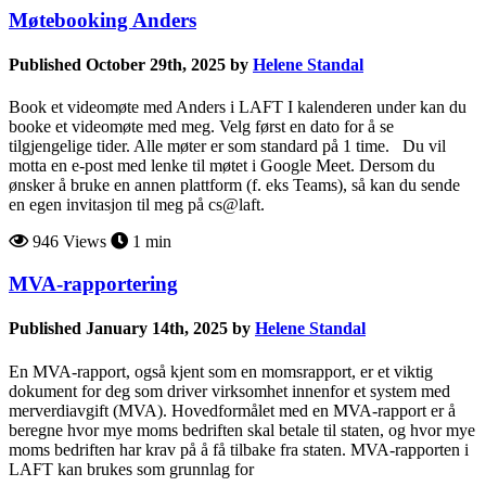
Møtebooking Anders
Published October 29th, 2025 by
Helene Standal
Book et videomøte med Anders i LAFT I kalenderen under kan du
booke et videomøte med meg. Velg først en dato for å se
tilgjengelige tider. Alle møter er som standard på 1 time. Du vil
motta en e-post med lenke til møtet i Google Meet. Dersom du
ønsker å bruke en annen plattform (f. eks Teams), så kan du sende
en egen invitasjon til meg på cs@laft.
946 Views
1 min
MVA-rapportering
Published January 14th, 2025 by
Helene Standal
En MVA-rapport, også kjent som en momsrapport, er et viktig
dokument for deg som driver virksomhet innenfor et system med
merverdiavgift (MVA). Hovedformålet med en MVA-rapport er å
beregne hvor mye moms bedriften skal betale til staten, og hvor mye
moms bedriften har krav på å få tilbake fra staten. MVA-rapporten i
LAFT kan brukes som grunnlag for