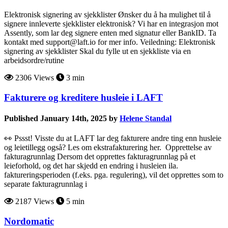
Elektronisk signering av sjekklister Ønsker du å ha mulighet til å
signere innleverte sjekklister elektronisk? Vi har en integrasjon mot
Assently, som lar deg signere enten med signatur eller BankID. Ta
kontakt med support@laft.io for mer info. Veiledning: Elektronisk
signering av sjekklister Skal du fylle ut en sjekkliste via en
arbeidsordre/rutine
2306 Views
3 min
Fakturere og kreditere husleie i LAFT
Published January 14th, 2025 by
Helene Standal
👀 Pssst! Visste du at LAFT lar deg fakturere andre ting enn husleie
og leietillegg også? Les om ekstrafakturering her. Opprettelse av
fakturagrunnlag Dersom det opprettes fakturagrunnlag på et
leieforhold, og det har skjedd en endring i husleien ila.
faktureringsperioden (f.eks. pga. regulering), vil det opprettes som to
separate fakturagrunnlag i
2187 Views
5 min
Nordomatic