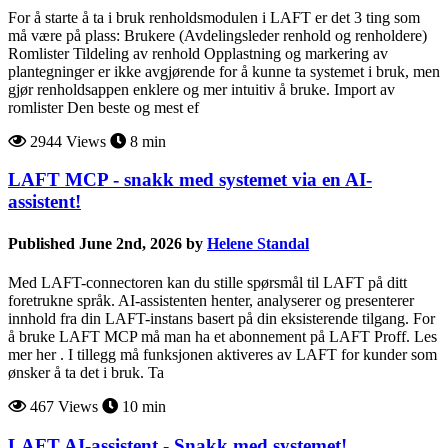
For å starte å ta i bruk renholdsmodulen i LAFT er det 3 ting som
må være på plass: Brukere (Avdelingsleder renhold og renholdere)
Romlister Tildeling av renhold Opplastning og markering av
plantegninger er ikke avgjørende for å kunne ta systemet i bruk, men
gjør renholdsappen enklere og mer intuitiv å bruke. Import av
romlister Den beste og mest ef
2944 Views
8 min
LAFT MCP - snakk med systemet via en AI-
assistent!
Published June 2nd, 2026 by
Helene Standal
Med LAFT-connectoren kan du stille spørsmål til LAFT på ditt
foretrukne språk. AI-assistenten henter, analyserer og presenterer
innhold fra din LAFT-instans basert på din eksisterende tilgang. For
å bruke LAFT MCP må man ha et abonnement på LAFT Proff. Les
mer her . I tillegg må funksjonen aktiveres av LAFT for kunder som
ønsker å ta det i bruk. Ta
467 Views
10 min
LAFT AI-assistent - Snakk med systemet!