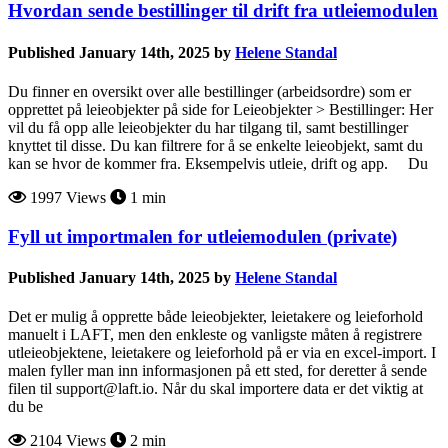
Hvordan sende bestillinger til drift fra utleiemodulen
Published January 14th, 2025 by
Helene Standal
Du finner en oversikt over alle bestillinger (arbeidsordre) som er
opprettet på leieobjekter på side for Leieobjekter > Bestillinger: Her
vil du få opp alle leieobjekter du har tilgang til, samt bestillinger
knyttet til disse. Du kan filtrere for å se enkelte leieobjekt, samt du
kan se hvor de kommer fra. Eksempelvis utleie, drift og app. Du
1997 Views
1 min
Fyll ut importmalen for utleiemodulen (private)
Published January 14th, 2025 by
Helene Standal
Det er mulig å opprette både leieobjekter, leietakere og leieforhold
manuelt i LAFT, men den enkleste og vanligste måten å registrere
utleieobjektene, leietakere og leieforhold på er via en excel-import. I
malen fyller man inn informasjonen på ett sted, for deretter å sende
filen til support@laft.io. Når du skal importere data er det viktig at
du be
2104 Views
2 min