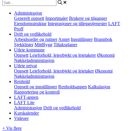
Administrasjon
Generelt oppsett
Importmaler
Brukere og tilganger
Eiendomsstruktur
Integrasjoner og tilleggstjenester
LAFT
Proff
Drift og vedlikehold
Arbeidsordre og rutiner
Annet
Innstillinger
Brannbok
Sjekklister
MittBygg
Tiltaksplaner
Utleie kommune
Oppsett
Leieforhold, leieobjekt og leietakere
Økonomi
Nøkkeladministrasjon
Utleie privat
Oppsett
Leieforhold, leieobjekt og leietaker
Økonomi
Nøkkeladministrasjon
Renhold
Oppsett og innstillinger
Renholdsappen
Kalkulasjon
Rapportering og kontroll
LAFT-appen
LAFT Lite
Administrasjon
Drift og vedlikehold
Kurskalender
Videoer
+ Vis flere