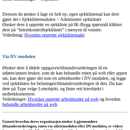
Dersom du ønsker å lage en helt ny, egen sjekklistemal kan dere
gjøre det i Sjekklistemodulen > Administrer sjekklister
Ønsker dere å opprette en sjekkliste på IK-Bygg spørsmål klikker
dere på “Internkontrollsjekklister” i menyen til venstre.
Veiledning:
Hvordan opprette sjekklistemaler
Via DV-modulen
Ønsker dere å tildele oppgaven/tilstandsvurderingen til en
utfører/annen bruker, som de kan behandle enten på web eller appen
sin, kan dere gjøre det som en arbeidsordre i DV-modulen, og legge
ved sjekklisten for befaringen/tilstandsvurderingen til den. Da kan
dere på Type velge Leieobjekt, og finne rett leieobjekt i
nedtrekksmenyen
Veiledninger:
Hvordan opprette arbeidsordre på web
og hvordan
behandle arbeidsordre på web
.
Uansett hvordan deres organisasjon ønsker å gjennomføre
tilstandsvurderingen, enten via utleiemodulen eller DV-modulen, er videre