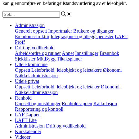
kan gjennomføre en befaring/tilstandsvurdering av et leieobjekt.
Administrasjon
Generelt oppsett
Importmaler
Brukere og tilganger
Eiendomsstruktur
Integrasjoner og tilleggstjenester
LAFT
Proff
Drift og vedlikehold
Arbeidsordre og rutiner
Annet
Innstillinger
Brannbok
Sjekklister
MittBygg
Tiltaksplaner
Utleie kommune
Oppsett
Leieforhold, leieobjekt og leietakere
Økonomi
Nøkkeladministrasjon
Utleie privat
Oppsett
Leieforhold, leieobjekt og leietaker
Økonomi
Nøkkeladministrasjon
Renhold
Oppsett og innstillinger
Renholdsappen
Kalkulasjon
Rapportering og kontroll
LAFT-appen
LAFT Lite
Administrasjon
Drift og vedlikehold
Kurskalender
Videoer