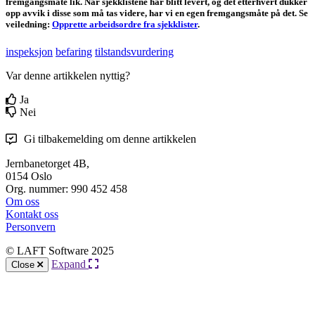
fremgangsmåte lik. Når sjekklistene har blitt levert, og det etterhvert dukker
opp avvik i disse som må tas videre, har vi en egen fremgangsmåte på det. Se
veiledning:
Opprette arbeidsordre fra sjekklister
.
inspeksjon
befaring
tilstandsvurdering
Var denne artikkelen nyttig?
Ja
Nei
Gi tilbakemelding om denne artikkelen
Jernbanetorget 4B,
0154 Oslo
Org. nummer: 990 452 458
Om oss
Kontakt oss
Personvern
© LAFT Software 2025
Expand
Close