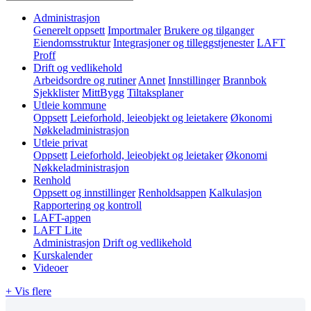
Administrasjon
Generelt oppsett
Importmaler
Brukere og tilganger
Eiendomsstruktur
Integrasjoner og tilleggstjenester
LAFT
Proff
Drift og vedlikehold
Arbeidsordre og rutiner
Annet
Innstillinger
Brannbok
Sjekklister
MittBygg
Tiltaksplaner
Utleie kommune
Oppsett
Leieforhold, leieobjekt og leietakere
Økonomi
Nøkkeladministrasjon
Utleie privat
Oppsett
Leieforhold, leieobjekt og leietaker
Økonomi
Nøkkeladministrasjon
Renhold
Oppsett og innstillinger
Renholdsappen
Kalkulasjon
Rapportering og kontroll
LAFT-appen
LAFT Lite
Administrasjon
Drift og vedlikehold
Kurskalender
Videoer
+ Vis flere